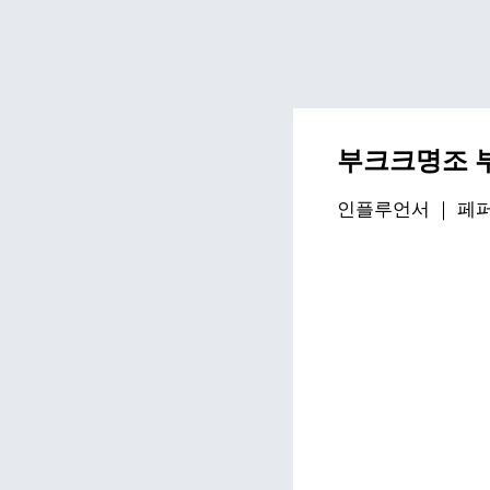
부크크명조 
인플루언서 ｜
페