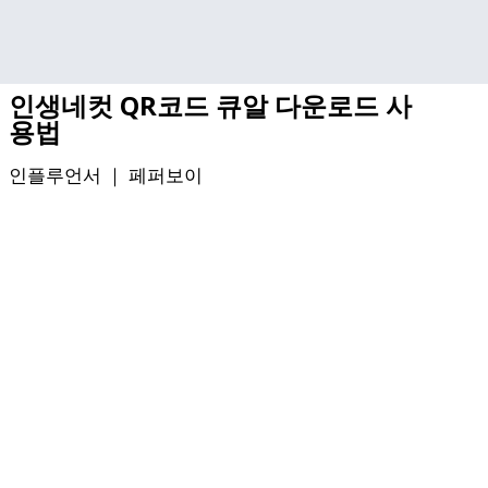
기본 콘텐츠로 건너뛰기
인생네컷 QR코드 큐알 다운로드 사
용법
인플루언서 ｜
페퍼보이