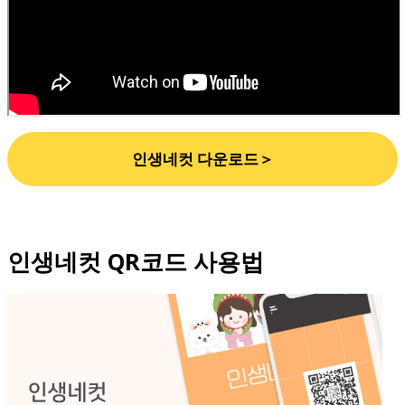
인생네컷 다운로드＞
인생네컷 QR코드 사용법