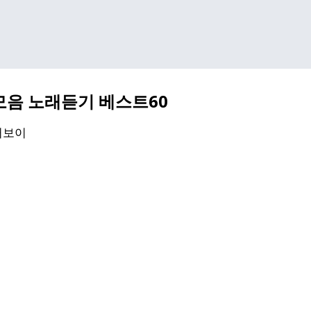
기본 콘텐츠로 건너뛰기
모음 노래듣기 베스트60
퍼보이